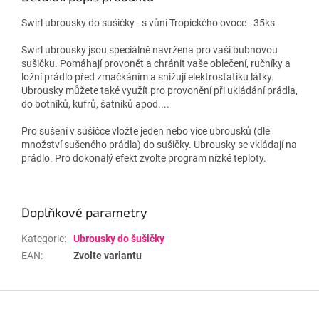
Swirl ubrousky do sušičky - s vůní Tropického ovoce - 35ks
Swirl ubrousky jsou speciálně navržena pro vaši bubnovou
sušičku. Pomáhají provonět a chránit vaše oblečení, ručníky a
ložní prádlo před zmačkáním a snižují elektrostatiku látky.
Ubrousky můžete také využít pro provonění při ukládání prádla,
do botníků, kufrů, šatníků apod....
Pro sušení v sušičce vložte jeden nebo více ubrousků (dle
množství sušeného prádla) do sušičky. Ubrousky se vkládají na
prádlo. Pro dokonalý efekt zvolte program nízké teploty.
Doplňkové parametry
Kategorie
:
Ubrousky do šušičky
EAN
:
Zvolte variantu
Z
á