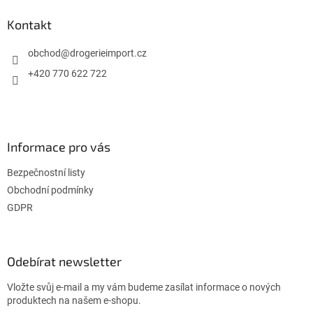
p
a
Kontakt
t
í
obchod
@
drogerieimport.cz
+420 770 622 722
Informace pro vás
Bezpečnostní listy
Obchodní podmínky
GDPR
Odebírat newsletter
Vložte svůj e-mail a my vám budeme zasílat informace o nových
produktech na našem e-shopu.