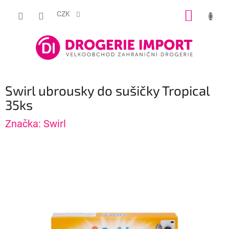
Přejít
NÁKUP
na
CZK
obsah
KOŠÍK
Swirl ubrousky do sušičky Tropical
35ks
Značka:
Swirl