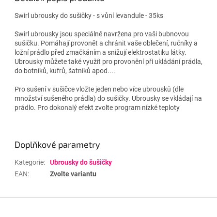
Swirl ubrousky do sušičky - s vůní levandule - 35ks
Swirl ubrousky jsou speciálně navržena pro vaši bubnovou
sušičku. Pomáhají provonět a chránit vaše oblečení, ručníky a
ložní prádlo před zmačkáním a snižují elektrostatiku látky.
Ubrousky můžete také využít pro provonění při ukládání prádla,
do botníků, kufrů, šatníků apod....
Pro sušení v sušičce vložte jeden nebo více ubrousků (dle
množství sušeného prádla) do sušičky. Ubrousky se vkládají na
prádlo. Pro dokonalý efekt zvolte program nízké teploty
Doplňkové parametry
Kategorie
:
Ubrousky do šušičky
EAN
:
Zvolte variantu
Z
á