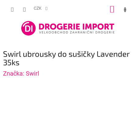
Přejít
NÁKUP
na
CZK
obsah
KOŠÍK
Swirl ubrousky do sušičky Lavender
35ks
Značka:
Swirl