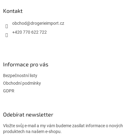
p
a
Kontakt
t
í
obchod
@
drogerieimport.cz
+420 770 622 722
Informace pro vás
Bezpečnostní listy
Obchodní podmínky
GDPR
Odebírat newsletter
Vložte svůj e-mail a my vám budeme zasílat informace o nových
produktech na našem e-shopu.