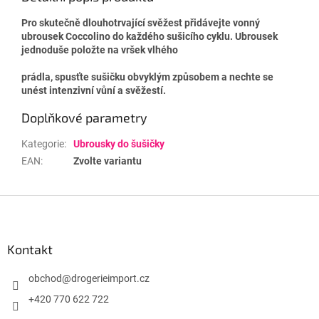
Pro skutečně dlouhotrvající svěžest přidávejte vonný
ubrousek Coccolino do každého sušicího cyklu. Ubrousek
jednoduše položte na vršek vlhého
prádla, spusťte sušičku obvyklým způsobem a nechte se
unést intenzivní vůní a svěžestí.
Doplňkové parametry
Kategorie
:
Ubrousky do šušičky
EAN
:
Zvolte variantu
Z
á
p
a
Kontakt
t
í
obchod
@
drogerieimport.cz
+420 770 622 722