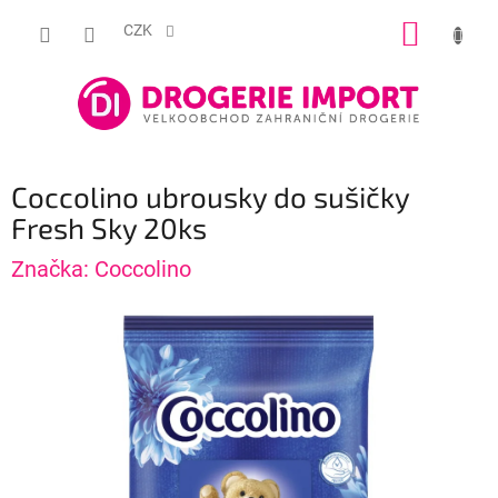
Přejít
NÁKUP
na
CZK
obsah
KOŠÍK
Coccolino ubrousky do sušičky
Fresh Sky 20ks
Značka:
Coccolino