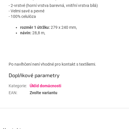
- 2-vrstvé (horní vrstva barevná, vnitřní vrstva bílá)
- Velmi savé a pevné
- 100% celulóza
rozměr 1 útržku:
279 x 240 mm,
návin:
28,8 m,
Po navlhčení není vhodné pro kontakt s textíliemi.
Doplňkové parametry
Kategorie
:
Úklid domácnosti
EAN
:
Zvolte variantu
Z
á
p