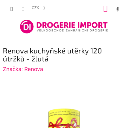
Přejít
NÁKUP
na
CZK
obsah
KOŠÍK
Renova kuchyňské utěrky 120
útržků - žlutá
Značka:
Renova