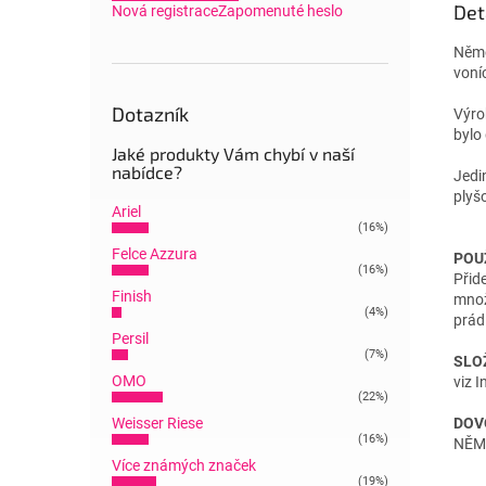
Det
Nová registrace
Zapomenuté heslo
Něme
voní
Dotazník
Výro
bylo
Jaké produkty Vám chybí v naší
nabídce?
Jedi
plyš
Ariel
(16%)
Felce Azzura
POUŽ
(16%)
Přid
Finish
množ
(4%)
prádl
Persil
(7%)
SLO
OMO
viz 
(22%)
Weisser Riese
DOV
(16%)
NĚM
Více známých značek
(19%)