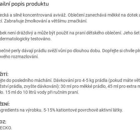
ailní popis produktu
cká a silně koncentrovaná aviváž. Oblečení zanechává měkké na dotek 
cí. Zabraňuje žmolkování a většímu zmačkání.
bek není dráždivý a může být použit na praní dětského oblečení. Jeho šet
 dermatologicky testováno.
nečné perly dávají prádlu svěží vůni po dlouhou dobu. Dopřejte si chvíle pl
ového rozmazlování.
ITÍ:
ejte do posledního máchání. Dávkování pro 4-5 kg prádla (pokud máte vět
ství prádla, zvyšte dávkování): 30 ml pro měkké prádlo, 45 ml pro extra
o. 15 ml do 10 litrů vody při ručním praní.
ŽENÍ:
Ingredients na výrobku. 5-15% kationtové povrchově aktivní látky.
OZ:
ECKO.