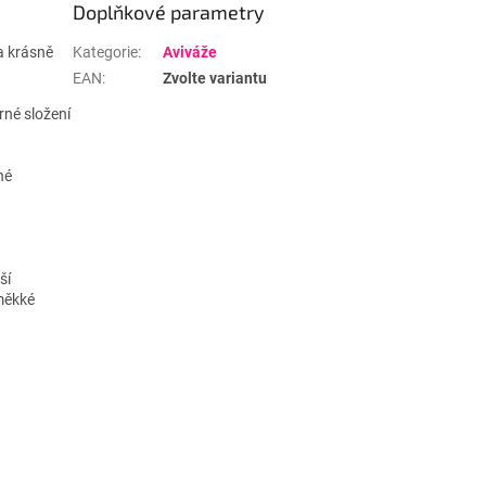
Doplňkové parametry
a krásně
Kategorie
:
Aviváže
EAN
:
Zvolte variantu
rné složení
né
ší
 měkké