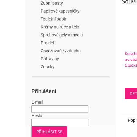
Souvi
Zubní pasty
Papírové kapesníčky
Toaletní papír
Krémy na ruce a tělo
Sprchové gely a mýdla
Pro děti
Osvěžovače vzduchu
Kusch
Potraviny
aviváž
Gluck
Značky
zlatá
Přihlášení
DET
E-mail
Heslo
Popi
PŘIHLÁSIT SE