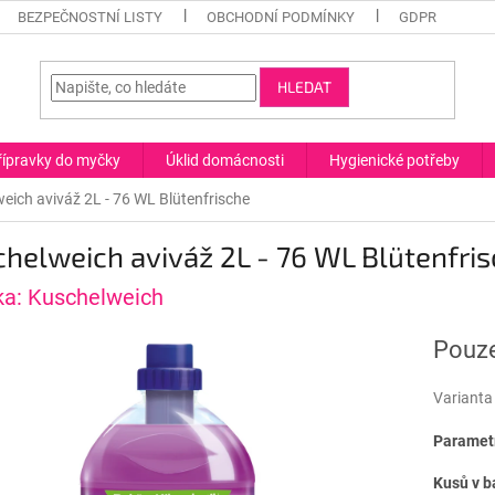
BEZPEČNOSTNÍ LISTY
OBCHODNÍ PODMÍNKY
GDPR
HLEDAT
řípravky do myčky
Úklid domácnosti
Hygienické potřeby
eich aviváž 2L - 76 WL Blütenfrische
helweich aviváž 2L - 76 WL Blütenfri
ka:
Kuschelweich
Pouze
Varianta
Parametr
Kusů v b