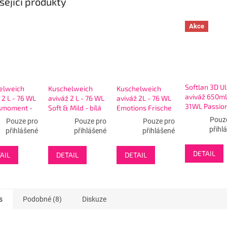
sející produkty
Akce
Softlan 3D Ul
elweich
Kuschelweich
Kuschelweich
aviváž 650ml
 2 L - 76 WL
aviváž 2 L - 76 WL
aviváž 2L - 76 WL
31WL Passio
smoment -
Soft & Mild - bílá
Emotions Frische
Rose
- LIMI tyrkysová
Pouz
Pouze pro
Pouze pro
Pouze pro
přihl
přihlášené
přihlášené
přihlášené
DETAIL
AIL
DETAIL
DETAIL
s
Podobné (8)
Diskuze