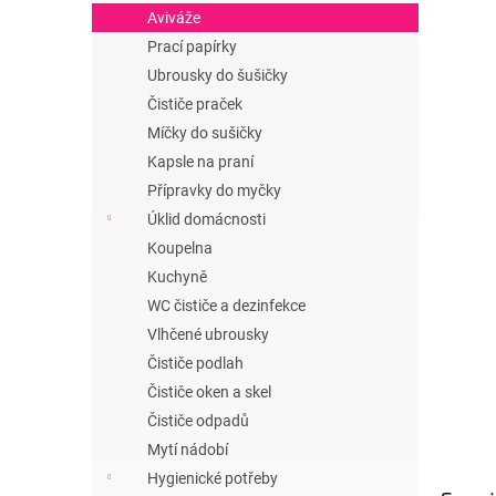
n
Aviváže
e
Prací papírky
l
Ubrousky do šušičky
Čističe praček
Míčky do sušičky
Kapsle na praní
Přípravky do myčky
Úklid domácnosti
Koupelna
Kuchyně
WC čističe a dezinfekce
Vlhčené ubrousky
Čističe podlah
Čističe oken a skel
Čističe odpadů
Mytí nádobí
Hygienické potřeby