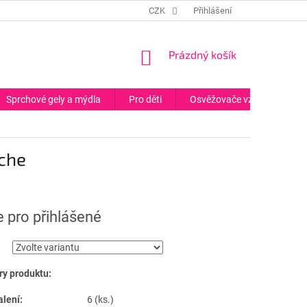
CZK
Přihlášení
NÁKUPNÍ
Prázdný košík
KOŠÍK
Sprchové gely a mýdla
Pro děti
Osvěžovače vzduchu
sche
 pro přihlášené
y produktu:
alení:
6 (ks.)