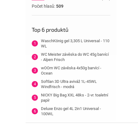
Počet hlasů:
509
Top 6 produktů
WaschKönig gel 3,305 L Universal - 110
WL
WC Meister závěska do WC 45g barvící
- Alpen Frisch
wOOm WC závěska 4x50g barvící -
Ocean
Softlan 3D Ultra aviváž 1L-45WL
Windfrisch - modrá
NICKY Big Bag XXL 48ks - 2-vr. toaletní
papír
Deluxe Enzo gel 4L 2in1 Universal -
100WL
Z
á