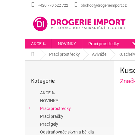
Přejít
+420 770 622 722
obchod@drogerieimport.cz
na
obsah
AKCE %
NOVINKY
Prací prostředky
P
Domů
Prací prostředky
Aviváže
Kuschelw
P
Kusc
o
Přeskočit
s
Kategorie
Znač
kategorie
t
r
AKCE %
a
NOVINKY
n
Prací prostředky
n
í
Prací prášky
p
Prací gely
a
Odstraňovače skvrn a bělidla