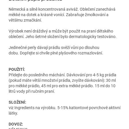
Německá a silně koncentrovaná aviváž. Oblečení zanechává
měkké na dotek a krásně vonící. Zabraňuje žmolkování a
většímu zmačkání.
Výrobek není dráždivý a může být použit na praní dětského
oblečení. Jeho šetrné složení bylo dermatologicky testováno.
Jedinečné perly dávají prádlu svěží vůni po dlouhou
dobu. Dopřejte si chvíle plné plyšového rozmazlování.
POUŽITÍ:
Přidejte do posledního máchání. Dávkování pro 4-5 kg prádla
(pokud máte větší množství prádla, zvyšte dávkování): 30 ml
pro měkké prádlo, 45 ml pro extra měkké prádlo. 15 ml do 10
litrů vody při ručním praní.
SLOŽENÍ:
viz Ingredients na výrobku. 5-15% kationtové povrchově aktivní
látky.
DOVOZ: