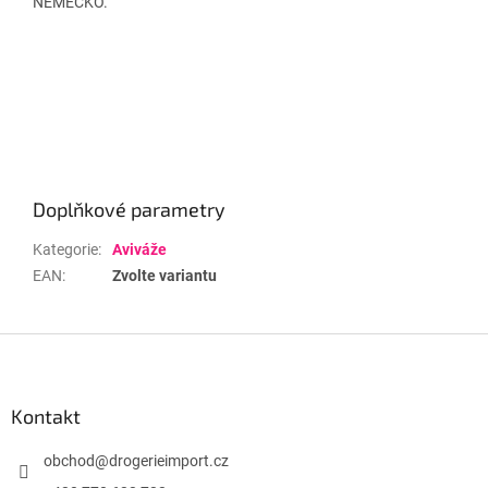
NĚMECKO.
Doplňkové parametry
Kategorie
:
Aviváže
EAN
:
Zvolte variantu
Z
á
p
a
Kontakt
t
í
obchod
@
drogerieimport.cz