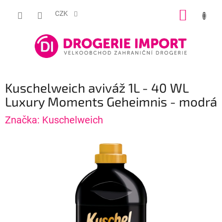
Přejít
NÁKUP
na
CZK
obsah
KOŠÍK
Kuschelweich aviváž 1L - 40 WL
Luxury Moments Geheimnis - modrá
Značka:
Kuschelweich