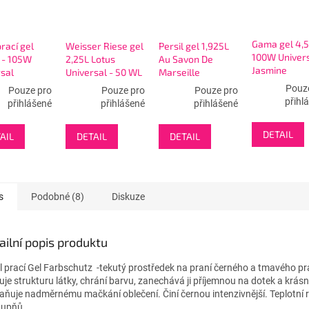
Gama gel 4,5
prací gel
Weisser Riese gel
Persil gel 1,925L
100W Univer
 - 105W
2,25L Lotus
Au Savon De
Jasmine
sal
Universal - 50 WL
Marseille
Fraicheur D
Pouz
Pouze pro
Pouze pro
Pouze pro
Agrumes - 35W
přihl
přihlášené
přihlášené
přihlášené
DETAIL
AIL
DETAIL
DETAIL
s
Podobné (8)
Diskuze
ailní popis produktu
l prací Gel Farbschutz -tekutý prostředek na praní černého a tmavého pr
uje strukturu látky, chrání barvu, zanechává ji příjemnou na dotek a krásn
aňuje nadměrnému mačkání oblečení. Činí černou intenzivnější. Teplotní 
tupňů