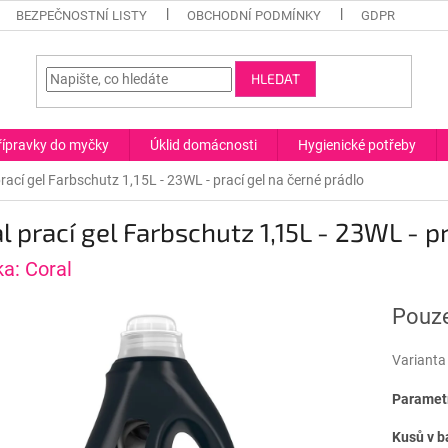
BEZPEČNOSTNÍ LISTY
OBCHODNÍ PODMÍNKY
GDPR
HLEDAT
řípravky do myčky
Úklid domácnosti
Hygienické potřeby
rací gel Farbschutz 1,15L - 23WL - prací gel na černé prádlo
l prací gel Farbschutz 1,15L - 23WL - p
ka:
Coral
Pouze
Varianta
Parametr
Kusů v b