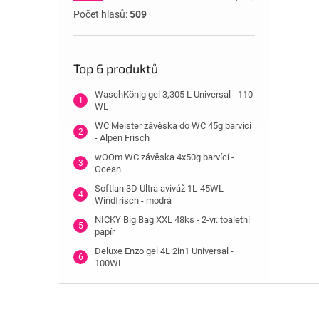
Počet hlasů:
509
Top 6 produktů
WaschKönig gel 3,305 L Universal - 110
WL
WC Meister závěska do WC 45g barvící
- Alpen Frisch
wOOm WC závěska 4x50g barvící -
Ocean
Softlan 3D Ultra aviváž 1L-45WL
Windfrisch - modrá
NICKY Big Bag XXL 48ks - 2-vr. toaletní
papír
Deluxe Enzo gel 4L 2in1 Universal -
100WL
Z
á