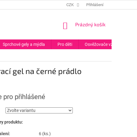
CZK
Přihlášení
NÁKUPNÍ
Prázdný košík
KOŠÍK
Sprchové gely a mýdla
Pro děti
Osvěžovače vzduchu
rací gel na černé prádlo
 pro přihlášené
y produktu:
alení:
6 (ks.)