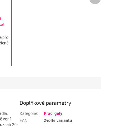
produkt
L -
sal
e pro
ášené
Doplňkové parametry
ádla.
Kategorie
:
Prací gely
ě voní.
EAN
:
Zvolte variantu
rozsah 20-