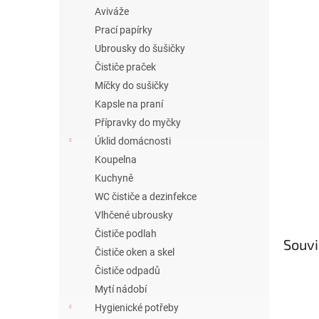
n
Aviváže
e
Prací papírky
l
Ubrousky do šušičky
Čističe praček
Míčky do sušičky
Kapsle na praní
Přípravky do myčky
Úklid domácnosti
Koupelna
Kuchyně
WC čističe a dezinfekce
Vlhčené ubrousky
Čističe podlah
Souvi
Čističe oken a skel
Čističe odpadů
Mytí nádobí
Hygienické potřeby