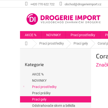
Přejít
+420 770 622 722
obchod@drogerieimport.cz
na
obsah
AKCE %
NOVINKY
Prací prostředky
P
Domů
Prací prostředky
Prací gely
Coral p
P
Cora
o
Přeskočit
s
Kategorie
Znač
kategorie
t
r
AKCE %
a
NOVINKY
n
Prací prostředky
n
í
Prací prášky
p
Prací gely
a
Odstraňovače skvrn a bělidla