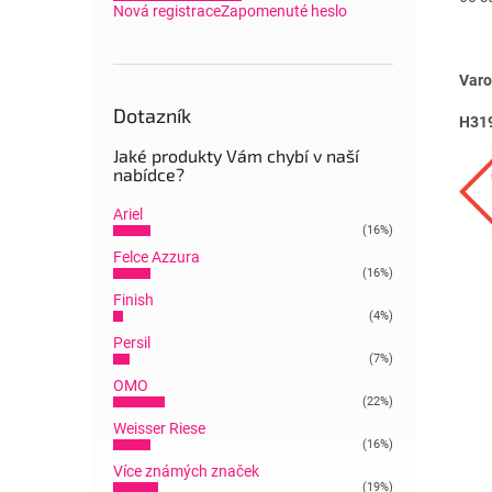
Nová registrace
Zapomenuté heslo
Varo
Dotazník
H31
Jaké produkty Vám chybí v naší
nabídce?
Ariel
(16%)
Felce Azzura
(16%)
Finish
(4%)
Persil
(7%)
OMO
(22%)
Weisser Riese
(16%)
Více známých značek
(19%)