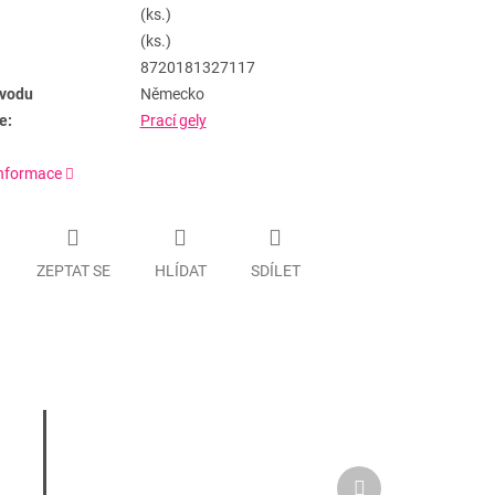
(ks.)
(ks.)
8720181327117
vodu
Německo
e:
Prací gely
informace
ZEPTAT SE
HLÍDAT
SDÍLET
Další