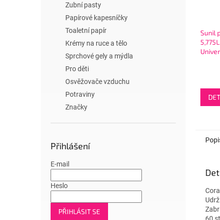
Zubní pasty
Papírové kapesníčky
Toaletní papír
Sunil 
5,775L
Krémy na ruce a tělo
Univer
Sprchové gely a mýdla
Pro děti
Osvěžovače vzduchu
Potraviny
DET
Značky
Popi
Přihlášení
E-mail
Det
Heslo
Cora
Udrž
Zabr
PŘIHLÁSIT SE
60 s