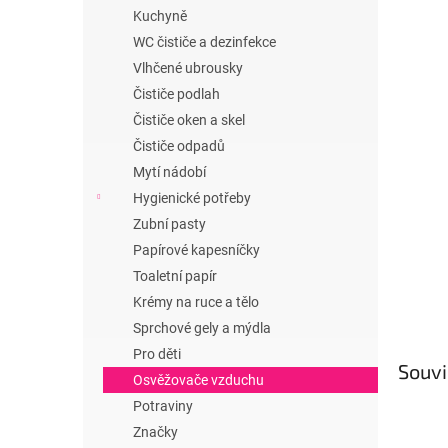
n
Kuchyně
e
WC čističe a dezinfekce
l
Vlhčené ubrousky
Čističe podlah
Čističe oken a skel
Čističe odpadů
Mytí nádobí
Hygienické potřeby
Zubní pasty
Papírové kapesníčky
Toaletní papír
Krémy na ruce a tělo
Sprchové gely a mýdla
Pro děti
Souvi
Osvěžovače vzduchu
Potraviny
Značky