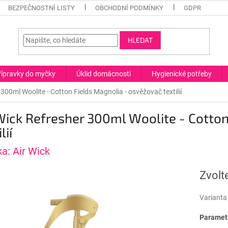
BEZPEČNOSTNÍ LISTY
OBCHODNÍ PODMÍNKY
GDPR
HLEDAT
řípravky do myčky
Úklid domácnosti
Hygienické potřeby
 300ml Woolite - Cotton Fields Magnolia - osvěžovač textilií
Wick Refresher 300ml Woolite - Cotto
lií
ka:
Air Wick
Zvolt
Varianta
Parametr