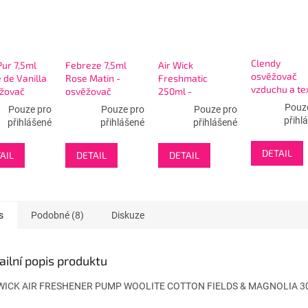
Clendy
ur 7,5ml
Febreze 7,5ml
Air Wick
osvěžovač
 de Vanilla
Rose Matin -
Freshmatic
vzduchu a text
ěžovač
osvěžovač
250ml -
280ml Vanigl
hu
vzduchu
Mediterranean
Pouz
Pouze pro
Pouze pro
Pouze pro
Sun
přihl
přihlášené
přihlášené
přihlášené
DETAIL
AIL
DETAIL
DETAIL
s
Podobné (8)
Diskuze
ailní popis produktu
 WICK AIR FRESHENER PUMP WOOLITE COTTON FIELDS & MAGNOLIA 3