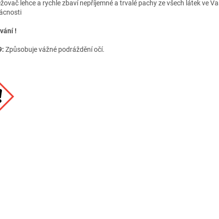
žovač lehce a rychle zbaví nepříjemné a trvalé pachy ze všech látek ve Va
cnosti
vání !
9:
Způsobuje vážné podráždění očí.