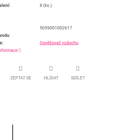
alení:
8 (ks.)
5059001002617
vodu
e:
Osvěžovač vzduchu
informace
ZEPTAT SE
HLÍDAT
SDÍLET