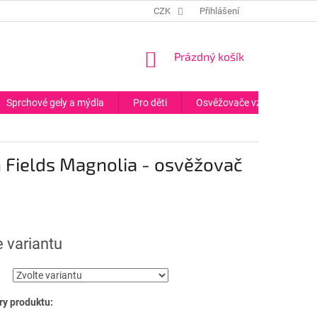
CZK
Přihlášení
NÁKUPNÍ
Prázdný košík
KOŠÍK
Sprchové gely a mýdla
Pro děti
Osvěžovače vzduchu
n Fields Magnolia - osvěžovač
e variantu
y produktu: