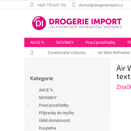
Přejít
+420 770 622 722
obchod@drogerieimport.cz
na
obsah
AKCE %
NOVINKY
Prací prostředky
P
Domů
Osvěžovače vzduchu
Air Wick Refresher
P
Air 
o
Přeskočit
s
texti
Kategorie
kategorie
t
Znač
r
AKCE %
a
NOVINKY
n
Prací prostředky
n
í
Přípravky do myčky
p
Úklid domácnosti
a
Koupelna