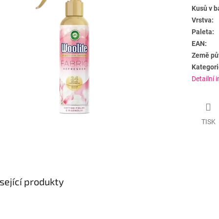
Kusů v b
Vrstva:
Paleta:
EAN:
Země pů
Kategori
Detailní 
TISK
sející produkty