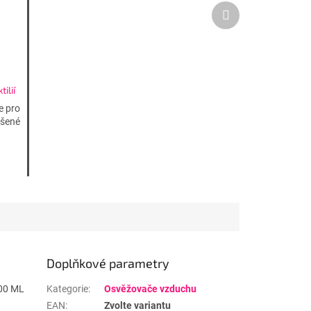
Další
produkt
ilií
ia
e pro
ášené
Doplňkové parametry
00 ML
Kategorie
:
Osvěžovače vzduchu
EAN
:
Zvolte variantu