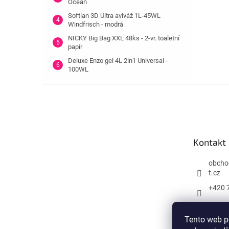
Ocean
Softlan 3D Ultra aviváž 1L-45WL
Windfrisch - modrá
NICKY Big Bag XXL 48ks - 2-vr. toaletní
papír
Deluxe Enzo gel 4L 2in1 Universal -
100WL
Z
á
p
a
t
Kontakt
í
obcho
t.cz
+420 
Tento web p