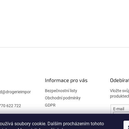
Informace pro vás
Odebíra
Bezpečnostní listy
Vložte svů
d
@
drogerieimpor
produktec
Obchodní podmínky
GDPR
770 622 722
E-mail
oužívá soubory cookie. Dalším procházením tohoto
PŘIHL