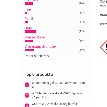
Felce Azzura
Osvě
(16%)
domá
Finish
(4%)
Varo
Persil
(7%)
H31
OMO
(22%)
Weisser Riese
(16%)
Více známých značek
(19%)
Počet hlasů:
509
Top 6 produktů
WaschKönig gel 3,305 L Universal - 110
WL
WC Meister závěska do WC 45g barvící
- Alpen Frisch
wOOm WC závěska 4x50g barvící -