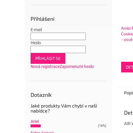
Přihlášení
Ambi P
E-mail
Cookie
- osv
Heslo
vzduc
PŘIHLÁSIT SE
Nová registrace
Zapomenuté heslo
DET
Popi
Dotazník
Jaké produkty Vám chybí v naší
nabídce?
Det
Ariel
AIR
(16%)