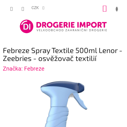
Přejít
NÁKUP
na
CZK
obsah
KOŠÍK
Febreze Spray Textile 500ml Lenor -
Zeebries - osvěžovač textilií
Značka:
Febreze