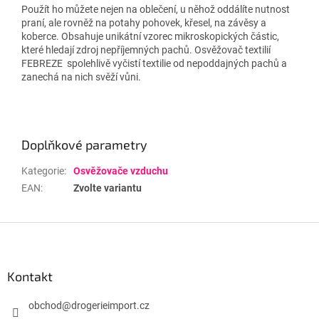
Použít ho můžete nejen na oblečení, u něhož oddálíte nutnost
praní, ale rovněž na potahy pohovek, křesel, na závěsy a
koberce. Obsahuje unikátní vzorec mikroskopických částic,
které hledají zdroj nepříjemných pachů. Osvěžovač textilií
FEBREZE spolehlivě vyčistí textilie od nepoddajných pachů a
zanechá na nich svěží vůni.
Doplňkové parametry
Kategorie
:
Osvěžovače vzduchu
EAN
:
Zvolte variantu
Z
á
p
a
Kontakt
t
í
obchod
@
drogerieimport.cz