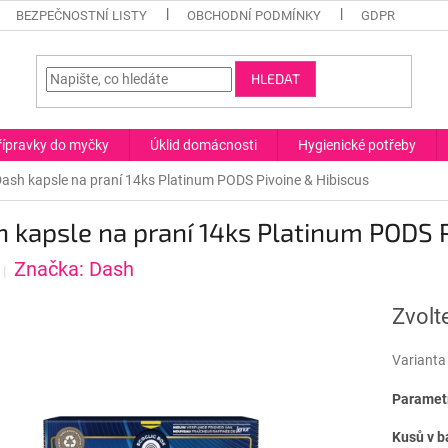
BEZPEČNOSTNÍ LISTY
OBCHODNÍ PODMÍNKY
GDPR
HLEDAT
řípravky do myčky
Úklid domácnosti
Hygienické potřeby
ash kapsle na praní 14ks Platinum PODS Pivoine & Hibiscus
 kapsle na praní 14ks Platinum PODS P
Značka:
Dash
Zvolt
Varianta
Parametr
Kusů v b