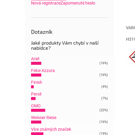
Nová registrace
Zapomenuté heslo
VAR
Dotazník
H319
Jaké produkty Vám chybí v naší
nabídce?
Ariel
(16%)
Felce Azzura
(16%)
Finish
(4%)
Persil
(7%)
OMO
(22%)
Weisser Riese
(16%)
Více známých značek
(19%)