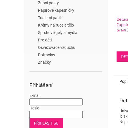
Zubní pasty
Papírové kapesníčky
Toaletní papír
Deluxe
Caps 
Krémy na ruce a tělo
praní 
Sprchové gely a mýdla
Pro děti
Osvěžovače vzduchu
Potraviny
DET
Značky
Popi
Přihlášení
E-mail
Det
Heslo
Univ
ibiš
Nepo
PŘIHLÁSIT SE