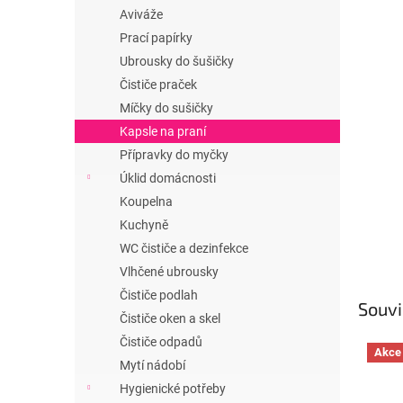
n
Aviváže
e
Prací papírky
l
Ubrousky do šušičky
Čističe praček
Míčky do sušičky
Kapsle na praní
Přípravky do myčky
Úklid domácnosti
Koupelna
Kuchyně
WC čističe a dezinfekce
Vlhčené ubrousky
Čističe podlah
Souvi
Čističe oken a skel
Čističe odpadů
Akce
Mytí nádobí
Hygienické potřeby