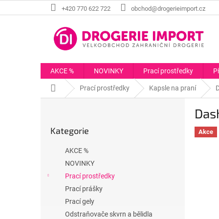
Přejít
+420 770 622 722
obchod@drogerieimport.cz
na
obsah
AKCE %
NOVINKY
Prací prostředky
P
Domů
Prací prostředky
Kapsle na praní
D
P
Dash
o
Přeskočit
s
Kategorie
kategorie
Akce
t
r
AKCE %
a
NOVINKY
n
Prací prostředky
n
í
Prací prášky
p
Prací gely
a
Odstraňovače skvrn a bělidla