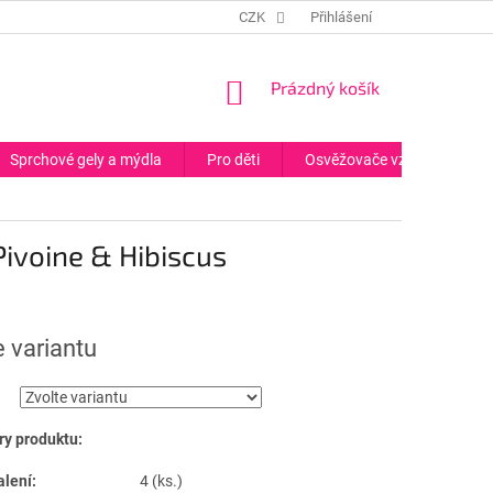
CZK
Přihlášení
NÁKUPNÍ
Prázdný košík
KOŠÍK
Sprchové gely a mýdla
Pro děti
Osvěžovače vzduchu
ivoine & Hibiscus
e variantu
y produktu:
alení:
4 (ks.)