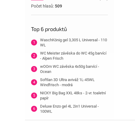
Počet hlasů:
509
Top 6 produktů
WaschKönig gel 3,305 L Universal - 110
WL
WC Meister závěska do WC 45g barvící
- Alpen Frisch
wOOm WC závěska 4x50g barvící -
Ocean
Softlan 3D Ultra aviváž 1L-45WL
Windfrisch - modrá
NICKY Big Bag XXL 48ks - 2-vr. toaletní
papír
Deluxe Enzo gel 4L 2in1 Universal -
100WL
Z
á