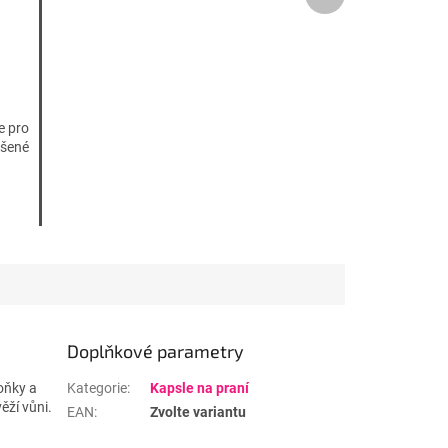
produkt
ur+
e pro
ášené
Doplňkové parametry
voňky a
Kategorie
:
Kapsle na praní
ěží vůni.
EAN
:
Zvolte variantu