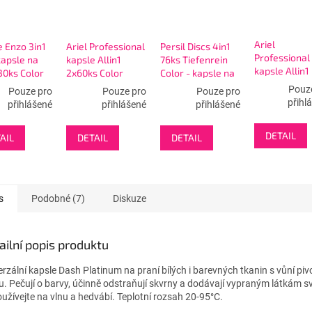
Ariel
 Enzo 3in1
Ariel Professional
Persil Discs 4in1
Professional
kapsle na
kapsle Allin1
76ks Tiefenrein
kapsle Allin1
30ks Color
2x60ks Color
Color - kapsle na
2x50ks Colo
-120W
praní
Pouz
Pouze pro
Pouze pro
Pouze pro
-100W
přihl
přihlášené
přihlášené
přihlášené
DETAIL
AIL
DETAIL
DETAIL
s
Podobné (7)
Diskuze
ailní popis produktu
erzální kapsle Dash Platinum na praní bílých i barevných tkanin s vůní pi
ku. Pečují o barvy, účinně odstraňují skvrny a dodávají vypraným látkám sv
užívejte na vlnu a hedvábí. Teplotní rozsah 20-95°C.