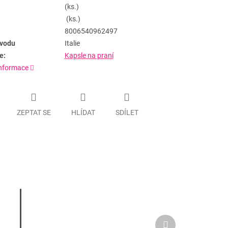
(ks.)
(ks.)
8006540962497
vodu
Italie
e:
Kapsle na praní
informace
ZEPTAT SE
HLÍDAT
SDÍLET
Další