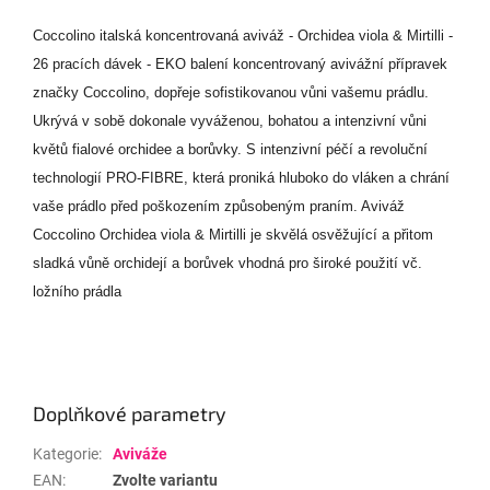
Coccolino italská koncentrovaná aviváž - Orchidea viola & Mirtilli -
26 pracích dávek - EKO balení koncentrovaný avivážní přípravek
značky Coccolino, dopřeje sofistikovanou vůni vašemu prádlu.
Ukrývá v sobě dokonale vyváženou, bohatou a intenzivní vůni
květů fialové orchidee a borůvky. S intenzivní péčí a revoluční
technologií PRO-FIBRE, která proniká hluboko do vláken a chrání
vaše prádlo před poškozením způsobeným praním. Aviváž
Coccolino Orchidea viola & Mirtilli je skvělá osvěžující a přitom
sladká vůně orchidejí a borůvek vhodná pro široké použití vč.
ložního prádla
Doplňkové parametry
Kategorie
:
Aviváže
EAN
:
Zvolte variantu