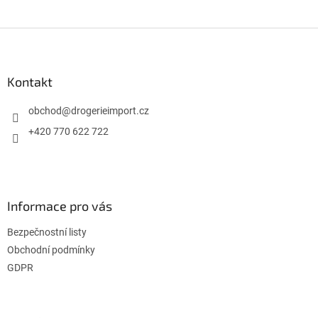
Z
á
p
a
Kontakt
t
í
obchod
@
drogerieimport.cz
+420 770 622 722
Informace pro vás
Bezpečnostní listy
Obchodní podmínky
GDPR