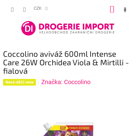
Přejít
NÁKUP
na
CZK
obsah
KOŠÍK
Coccolino aviváž 600ml Intense
Care 26W Orchidea Viola & Mirtilli -
fialová
Značka:
Coccolino
Nová nižší cena