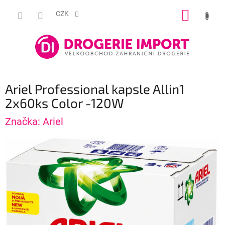
Přejít
NÁKUP
na
CZK
obsah
KOŠÍK
Ariel Professional kapsle Allin1
2x60ks Color -120W
Značka:
Ariel