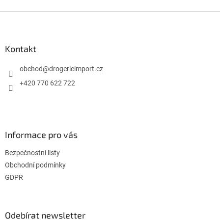
Z
á
p
a
Kontakt
t
í
obchod
@
drogerieimport.cz
+420 770 622 722
Informace pro vás
Bezpečnostní listy
Obchodní podmínky
GDPR
Odebírat newsletter