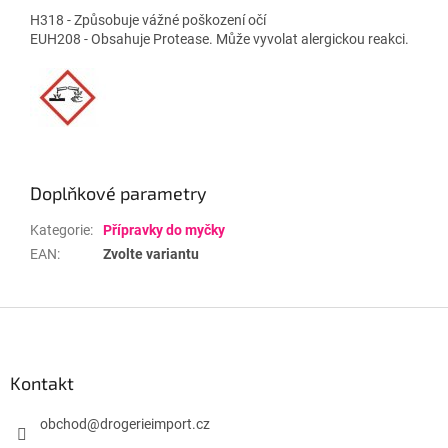
H318 - Způsobuje vážné poškození očí
EUH208 - Obsahuje Protease. Může vyvolat alergickou reakci.
Doplňkové parametry
Kategorie
:
Přípravky do myčky
EAN
:
Zvolte variantu
Z
á
p
a
Kontakt
t
í
obchod
@
drogerieimport.cz