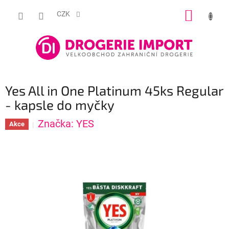
Přejít
NÁKUP
na
CZK
obsah
KOŠÍK
Yes All in One Platinum 45ks Regular
- kapsle do myčky
Značka:
YES
Akce