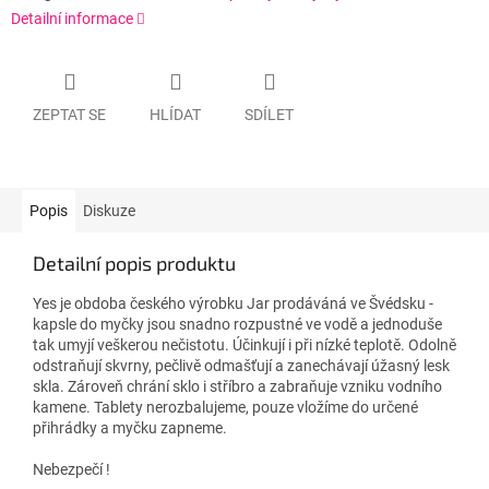
Detailní informace
ZEPTAT SE
HLÍDAT
SDÍLET
Popis
Diskuze
Detailní popis produktu
Yes je obdoba českého výrobku Jar prodáváná ve Švédsku -
kapsle do myčky jsou snadno rozpustné ve vodě a jednoduše
tak umyjí veškerou nečistotu. Účinkují i při nízké teplotě. Odolně
odstraňují skvrny, pečlivě odmašťují a zanechávají úžasný lesk
skla. Zároveň chrání sklo i stříbro a zabraňuje vzniku vodního
kamene. Tablety nerozbalujeme, pouze vložíme do určené
přihrádky a myčku zapneme.
Nebezpečí !