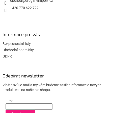
í
obchod
@
drogerieimport.cz
+420 770 622 722
Informace pro vás
Bezpečnostní listy
Obchodní podmínky
GDPR
Odebírat newsletter
Vložte svůj e-mail a my vám budeme zasílat informace o nových
produktech na našem e-shopu.
E-mail