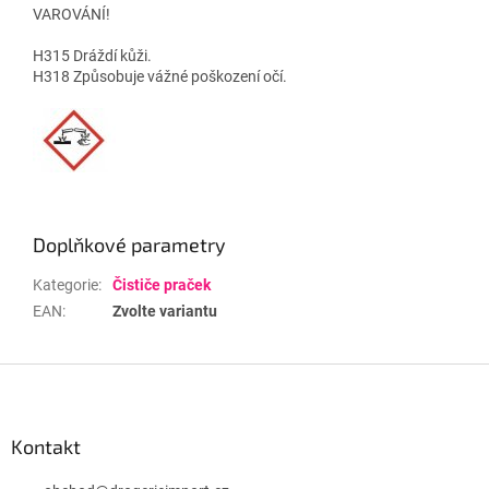
VAROVÁNÍ!
H315 Dráždí kůži.
H318 Způsobuje vážné poškození očí.
Doplňkové parametry
Kategorie
:
Čističe praček
EAN
:
Zvolte variantu
Z
á
p
a
Kontakt
t