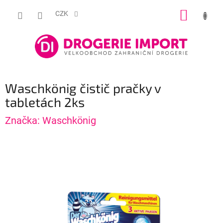
Přejít
NÁKUP
na
CZK
obsah
KOŠÍK
Waschkönig čistič pračky v
tabletách 2ks
Značka:
Waschkönig