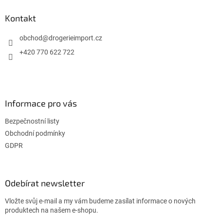
p
a
Kontakt
t
í
obchod
@
drogerieimport.cz
+420 770 622 722
Informace pro vás
Bezpečnostní listy
Obchodní podmínky
GDPR
Odebírat newsletter
Vložte svůj e-mail a my vám budeme zasílat informace o nových
produktech na našem e-shopu.