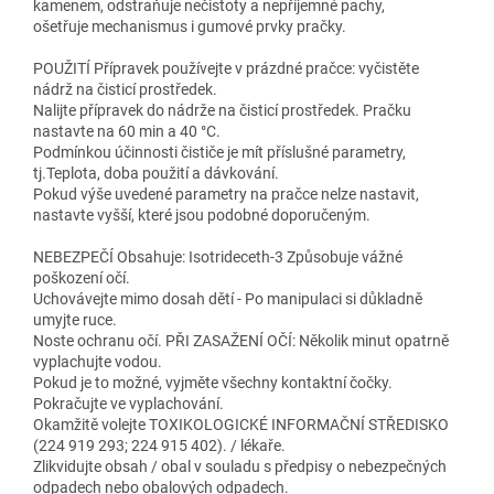
kamenem, odstraňuje nečistoty a nepříjemné pachy,
ošetřuje mechanismus i gumové prvky pračky.
POUŽITÍ Přípravek používejte v prázdné pračce: vyčistěte
nádrž na čisticí prostředek.
Nalijte přípravek do nádrže na čisticí prostředek. Pračku
nastavte na 60 min a 40 °C.
Podmínkou účinnosti čističe je mít příslušné parametry,
tj.Teplota, doba použití a dávkování.
Pokud výše uvedené parametry na pračce nelze nastavit,
nastavte vyšší, které jsou podobné doporučeným.
NEBEZPEČÍ Obsahuje: Isotrideceth-3 Způsobuje vážné
poškození očí.
Uchovávejte mimo dosah dětí - Po manipulaci si důkladně
umyjte ruce.
Noste ochranu očí. PŘI ZASAŽENÍ OČÍ: Několik minut opatrně
vyplachujte vodou.
Pokud je to možné, vyjměte všechny kontaktní čočky.
Pokračujte ve vyplachování.
Okamžitě volejte TOXIKOLOGICKÉ INFORMAČNÍ STŘEDISKO
(224 919 293; 224 915 402). / lékaře.
Zlikvidujte obsah / obal v souladu s předpisy o nebezpečných
odpadech nebo obalových odpadech.