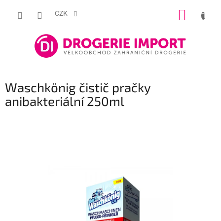
Přejít
NÁKUP
na
CZK
obsah
KOŠÍK
Waschkönig čistič pračky
anibakteriální 250ml