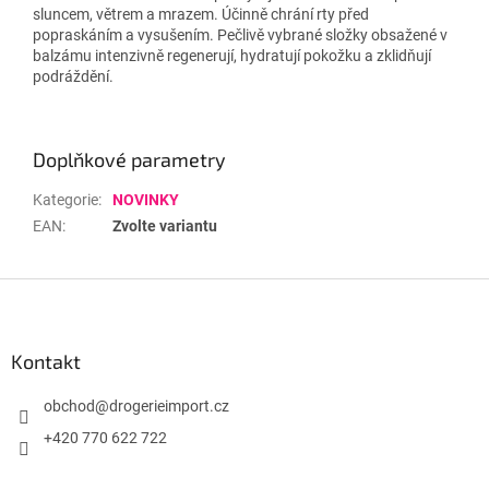
sluncem, větrem a mrazem.
Účinně chrání rty před
popraskáním a vysušením.
Pečlivě vybrané složky obsažené v
balzámu intenzivně regenerují, hydratují pokožku a zklidňují
podráždění.
Doplňkové parametry
Kategorie
:
NOVINKY
EAN
:
Zvolte variantu
Z
á
p
a
Kontakt
t
í
obchod
@
drogerieimport.cz
+420 770 622 722