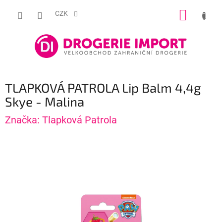
Přejít
NÁKUP
na
CZK
obsah
KOŠÍK
TLAPKOVÁ PATROLA Lip Balm 4,4g
Skye - Malina
Značka:
Tlapková Patrola