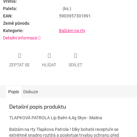
Vrstva:
Paleta:
(ks.)
EAN:
5903957301891
Země původu
Kategorie:
Balzam na rty
Detailní informace
ZEPTAT SE
HLÍDAT
SDÍLET
Popis
Diskuze
Detailní popis produktu
TLAPKOVÁ PATROLA Lip Balm 4,4g Skye - Malina
Balzám na rty Tlapkova Patrola !
Díky bohaté receptuře se
extrémně snadno roztírá a poskytuje trvalou ochranu před