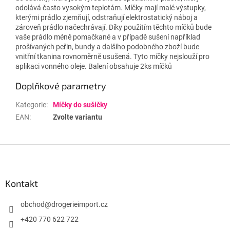
odolává často vysokým teplotám. Míčky mají malé výstupky,
kterými prádlo zjemňují, odstraňují elektrostatický náboj a
zároveň prádlo načechrávají. Díky použitím těchto míčků bude
vaše prádlo méně pomačkané a v případě sušení například
prošívaných peřin, bundy a dalšího podobného zboží bude
vnitřní tkanina rovnoměrně usušená. Tyto míčky nejslouží pro
aplikaci vonného oleje. Balení obsahuje 2ks míčků
Doplňkové parametry
Kategorie
:
Míčky do sušičky
EAN
:
Zvolte variantu
Z
á
p
a
Kontakt
t
í
obchod
@
drogerieimport.cz
+420 770 622 722