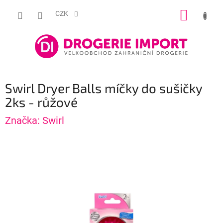
Přejít
NÁKUP
na
CZK
obsah
KOŠÍK
Swirl Dryer Balls míčky do sušičky
2ks - růžové
Značka:
Swirl