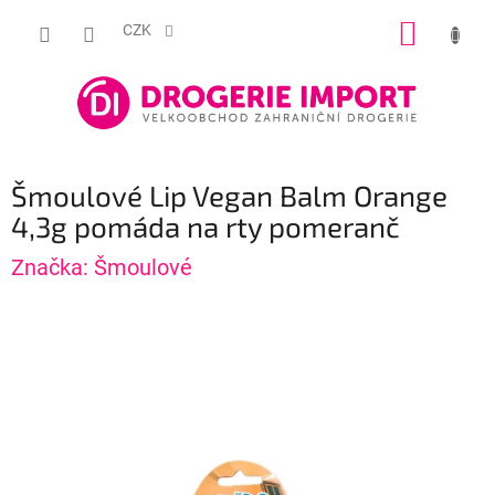
Přejít
NÁKUP
na
CZK
obsah
KOŠÍK
Šmoulové Lip Vegan Balm Orange
4,3g pomáda na rty pomeranč
Značka:
Šmoulové