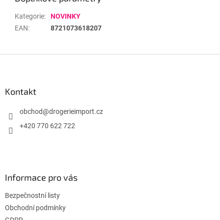
Kategorie
:
NOVINKY
EAN
:
8721073618207
Z
á
p
a
Kontakt
t
í
obchod
@
drogerieimport.cz
+420 770 622 722
Informace pro vás
Bezpečnostní listy
Obchodní podmínky
GDPR