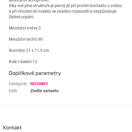
Díky své plné struktuře je pevný již při prvním kontaktu s vodou
a při vhození do toalety se snadno rozpouští a nezpůsobuje
žádné ucpání.
Množství vrstvy 2
Množství archů 90
Rozměry 21 x 11,5 cm
Role v balení 12
Doplňkové parametry
Kategorie
:
NOVINKY
EAN
:
Zvolte variantu
Z
á
p
a
Kontakt