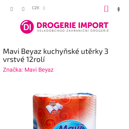
Přejít
NÁKUP
na
CZK
obsah
KOŠÍK
Mavi Beyaz kuchyňské utěrky 3
vrstvé 12rolí
Značka:
Mavi Beyaz