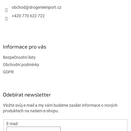
t
í
obchod
@
drogerieimport.cz
+420 770 622 722
Informace pro vás
Bezpečnostní listy
Obchodní podmínky
GDPR
Odebírat newsletter
Vložte svůj e-mail a my vám budeme zasílat informace o nových
produktech na našem e-shopu.
E-mail