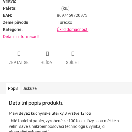
Vrstva:
Paleta:
(ks.)
EAN:
8697459720973
Země původu
Turecko
Kategorie:
Úklid domácnosti
Detailní informace
ZEPTAT SE
HLÍDAT
SDÍLET
Popis
Diskuze
Detailní popis produktu
Mavi Beyaz kuchyňské utěrky 3 vrstvé 12rolí
- bílé toaletní papíry, vyrobené ze 100% celulózy, jsou měkké a
velmi savé s mikroembosovací technologií s vynikající
absorpční schopností.