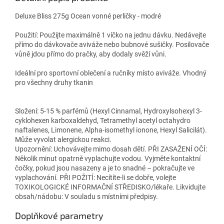
Deluxe Bliss 275g Ocean vonné perličky - modré
Použití: Použijte maximálně 1 víčko na jednu dávku. Nedávejte
přímo do dávkovače aviváže nebo bubnové sušičky. Posilovače
vůně jdou přímo do pračky, aby dodaly svěží vůni.
Ideální pro sportovní oblečení a ručníky místo aviváže. Vhodný
pro všechny druhy tkanin
Složení: 5-15 % parfémů (Hexyl Cinnamal, Hydroxylsohexyl 3-
cyklohexen karboxaldehyd, Tetramethyl acetyl octahydro
naftalenes, Limonene, Alpha-isomethyl ionone, Hexyl Salicilát).
Může vyvolat alergickou reakci.
Upozornění: Uchovávejte mimo dosah dětí. PŘI ZASAŽENÍ OČÍ:
Několik minut opatrně vyplachujte vodou. Vyjměte kontaktní
čočky, pokud jsou nasazeny a je to snadné – pokračujte ve
vyplachování. PŘI POŽITÍ: Necítíte-li se dobře, volejte
TOXIKOLOGICKÉ INFORMAČNÍ STŘEDISKO/lékaře. Likvidujte
obsah/nádobu: V souladu s místními předpisy.
Doplňkové parametry