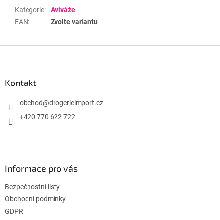
Kategorie
:
Aviváže
EAN
:
Zvolte variantu
Z
á
p
a
Kontakt
t
í
obchod
@
drogerieimport.cz
+420 770 622 722
Informace pro vás
Bezpečnostní listy
Obchodní podmínky
GDPR