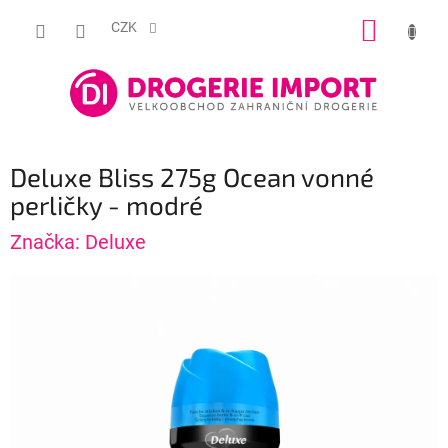
Přejít
NÁKUP
na
CZK
obsah
KOŠÍK
Deluxe Bliss 275g Ocean vonné
perličky - modré
Značka:
Deluxe