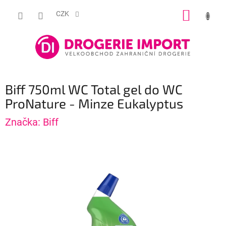
Přejít
NÁKUP
na
CZK
obsah
KOŠÍK
Biff 750ml WC Total gel do WC
ProNature - Minze Eukalyptus
Značka:
Biff