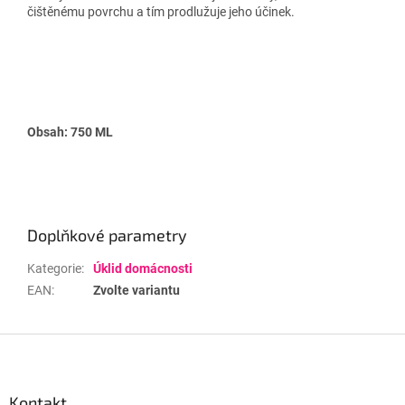
čištěnému povrchu a tím prodlužuje jeho účinek.
Obsah: 750 ML
Doplňkové parametry
Kategorie
:
Úklid domácnosti
EAN
:
Zvolte variantu
Z
á
p
a
Kontakt