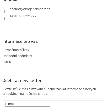
t
í
obchod
@
drogerieimport.cz
+420 770 622 722
Informace pro vás
Bezpečnostní listy
Obchodní podmínky
GDPR
Odebírat newsletter
Vložte svůj e-mail a my vám budeme zasílat informace o nových
produktech na našem e-shopu.
E-mail