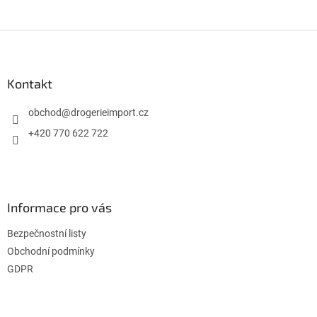
Z
á
p
a
Kontakt
t
í
obchod
@
drogerieimport.cz
+420 770 622 722
Informace pro vás
Bezpečnostní listy
Obchodní podmínky
GDPR