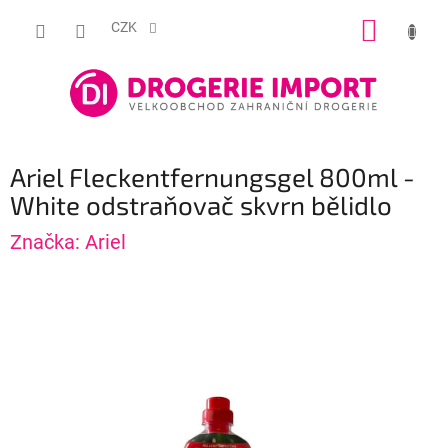
Přejít
NÁKUP
na
CZK
obsah
KOŠÍK
Ariel Fleckentfernungsgel 800ml -
White odstraňovač skvrn bělidlo
Značka:
Ariel